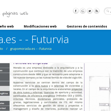
 páginas web
seño web
Modificaciones web
Gestores de contenidos
es - - Futurvia
to
/
grupomorada.es - - Futurvia