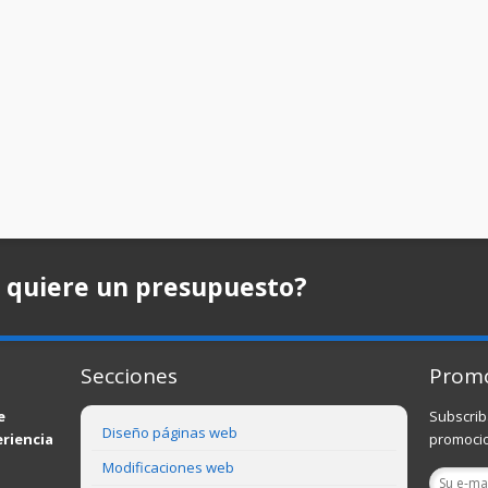
 quiere un presupuesto?
Secciones
Prom
e
Subscrib
Diseño páginas web
eriencia
promocio
Modificaciones web